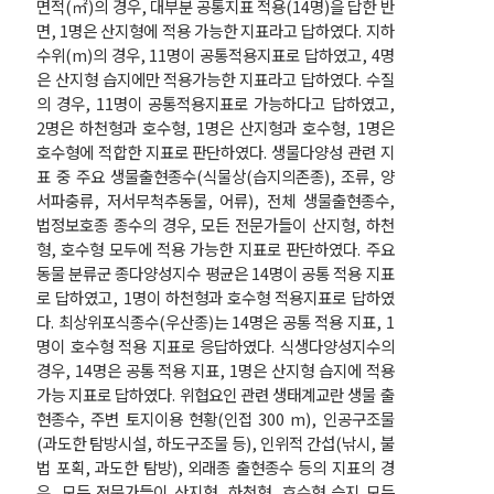
면적(㎡)의 경우, 대부분 공통지표 적용(14명)을 답한 반
면, 1명은 산지형에 적용 가능한 지표라고 답하였다. 지하
수위(m)의 경우, 11명이 공통적용지표로 답하였고, 4명
은 산지형 습지에만 적용가능한 지표라고 답하였다. 수질
의 경우, 11명이 공통적용지표로 가능하다고 답하였고,
2명은 하천형과 호수형, 1명은 산지형과 호수형, 1명은
호수형에 적합한 지표로 판단하였다. 생물다양성 관련 지
표 중 주요 생물출현종수(식물상(습지의존종), 조류, 양
서파충류, 저서무척추동물, 어류), 전체 생물출현종수,
법정보호종 종수의 경우, 모든 전문가들이 산지형, 하천
형, 호수형 모두에 적용 가능한 지표로 판단하였다. 주요
동물 분류군 종다양성지수 평균은 14명이 공통 적용 지표
로 답하였고, 1명이 하천형과 호수형 적용지표로 답하였
다. 최상위포식종수(우산종)는 14명은 공통 적용 지표, 1
명이 호수형 적용 지표로 응답하였다. 식생다양성지수의
경우, 14명은 공통 적용 지표, 1명은 산지형 습지에 적용
가능 지표로 답하였다. 위협요인 관련 생태계교란 생물 출
현종수, 주변 토지이용 현황(인접 300 m), 인공구조물
(과도한 탐방시설, 하도구조물 등), 인위적 간섭(낚시, 불
법 포획, 과도한 탐방), 외래종 출현종수 등의 지표의 경
우, 모든 전문가들이 산지형, 하천형, 호수형 습지 모든