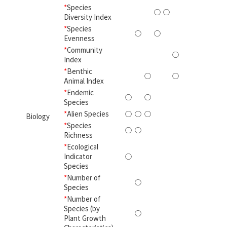
*
Species
○
○
2
Diversity Index
*
Species
○
○
2
Evenness
*
Community
○
1
Index
*
Benthic
○
○
2
Animal Index
*
Endemic
○
○
2
Species
*
Alien Species
○
○
○
3
Biology
*
Species
○
○
2
Richness
*
Ecological
Indicator
○
1
Species
*
Number of
○
1
Species
*
Number of
Species (by
○
1
Plant Growth