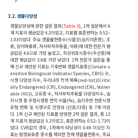
3.2. 생물다양성
생물당양성에 관한 설문 결과(
Table 3
), 1차 설문에서 6
개 지표의 평균값은 4.2이었고, 지표별 표준편차는 0.52~
1.03이었다. 주요 생물출현종수(식물상(습지의존종), 조
류, 양서파충류, 저서무척추동물, 어류)에 대한 전문가 평
균값은 4.6으로 가장 높았고, 최상위포식종수(우산종)에
대한 평균값이 3.9로 가장 낮았다. 1차 전문가 설문을 통
해 신규 제안된 지표는 기후변화 생물지표종(Climate-s
ensitive Biologocal Indicator Species, CBIS) 수,
식생 다양성 지수, 우리나라 적색 목록(red-list)(Critic
ally Endangered (CR), Endangered (EN), Vulner
able (VU)), 고유종 수, 저서무척추동물 다양성지수, 습
지식생 중 우점식생종 면적 비율(%), 습지주변 현존식생
유형 변화 및 식생구조 안정성 (단층/다층) 등 7개 이었
다. 1차 신규 제안된 지표를 반영한 2차 설문 결과, 총 13
개 지표의 평균값은 5.2이었고, 표준편차는 0.52~1.73이
었다. CVR값의 경우, 1차에서 타당성이 0.49 이상인 지
표는 법정보호종 종수를 제외한 전체 생물출현종수, 주요