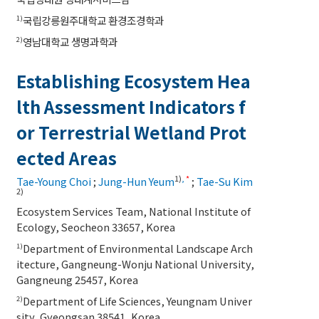
국립강릉원주대학교 환경조경학과
1)
영남대학교 생명과학과
2)
Establishing Ecosystem Hea
lth Assessment Indicators f
or Terrestrial Wetland Prot
ected Areas
1)
,
*
Tae-Young Choi
;
Jung-Hun Yeum
;
Tae-Su Kim
2)
Ecosystem Services Team, National Institute of
Ecology, Seocheon 33657, Korea
Department of Environmental Landscape Arch
1)
itecture, Gangneung-Wonju National University,
Gangneung 25457, Korea
Department of Life Sciences, Yeungnam Univer
2)
sity, Gyeongsan 38541, Korea