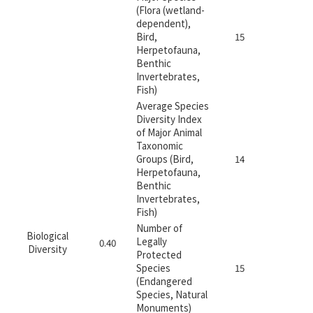
(Flora (wetland-
dependent),
Bird,
15
-
Herpetofauna,
Benthic
Invertebrates,
Fish)
Average Species
Diversity Index
of Major Animal
Taxonomic
River･
Groups (Bird,
14
Lake(1)
Herpetofauna,
Benthic
Invertebrates,
Fish)
Number of
Biological
Legally
0.40
Diversity
Protected
Species
15
-
(Endangered
Species, Natural
Monuments)