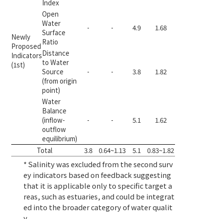
Index
Open
Water
-
-
4.9
1.68
-
0.20
Surface
Newly
Ratio
Proposed
Distance
Indicators
to Water
(1st)
Source
-
-
3.8
1.82
-
-0.4
(from origin
point)
Water
Balance
(inflow-
-
-
5.1
1.62
-
0.33
outflow
equilibrium)
Total
3.8
0.64~1.13
5.1
0.83~1.82
-
-
* Salinity was excluded from the second surv
ey indicators based on feedback suggesting
that it is applicable only to specific target a
reas, such as estuaries, and could be integrat
ed into the broader category of water qualit
y.