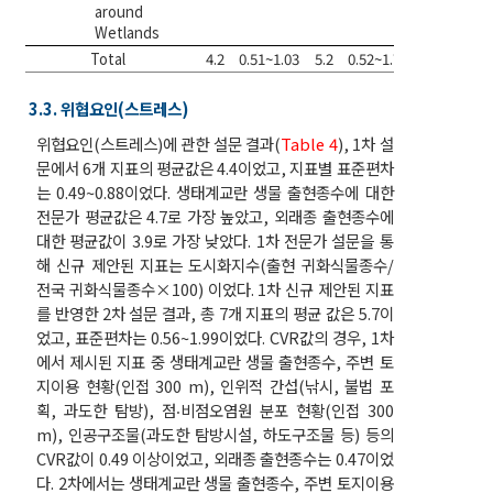
around
Wetlands
Total
4.2
0.51~1.03
5.2
0.52~1.73
-
3.3. 위협요인(스트레스)
위협요인(스트레스)에 관한 설문 결과(
Table 4
), 1차 설
문에서 6개 지표의 평균값은 4.4이었고, 지표별 표준편차
는 0.49~0.88이었다. 생태계교란 생물 출현종수에 대한
전문가 평균값은 4.7로 가장 높았고, 외래종 출현종수에
대한 평균값이 3.9로 가장 낮았다. 1차 전문가 설문을 통
해 신규 제안된 지표는 도시화지수(출현 귀화식물종수/
전국 귀화식물종수×100) 이었다. 1차 신규 제안된 지표
를 반영한 2차 설문 결과, 총 7개 지표의 평균 값은 5.7이
었고, 표준편차는 0.56~1.99이었다. CVR값의 경우, 1차
에서 제시된 지표 중 생태계교란 생물 출현종수, 주변 토
지이용 현황(인접 300 m), 인위적 간섭(낚시, 불법 포
획, 과도한 탐방), 점‧비점오염원 분포 현황(인접 300
m), 인공구조물(과도한 탐방시설, 하도구조물 등) 등의
CVR값이 0.49 이상이었고, 외래종 출현종수는 0.47이었
다. 2차에서는 생태계교란 생물 출현종수, 주변 토지이용