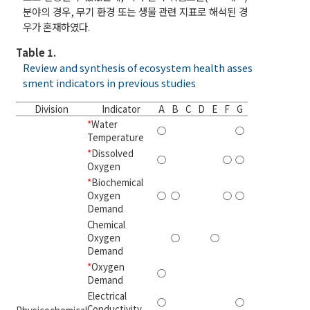
분야의 경우, 무기 환경 또는 생물 관련 지표로 해석된 경
우가 혼재하였다.
Table 1.
Review and synthesis of ecosystem health asses
sment indicators in previous studies
Division
Indicator
A
B
C
D
E
F
G
Total
*
Water
○
○
2
Temperature
*
Dissolved
○
○
○
3
Oxygen
*
Biochemical
Oxygen
○
○
○
○
4
Demand
Chemical
Oxygen
○
○
2
Demand
*
Oxygen
○
1
Demand
Electrical
○
○
2
Conductivity