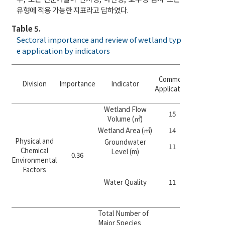
유형에 적용 가능한 지표라고 답하였다.
Table 5.
Sectoral importance and review of wetland typ
e application by indicators
Individua
Common
Applicati
Division
Importance
Indicator
Application
Require
Review
Wetland Flow
15
-
Volume (㎥)
Wetland Area (㎡)
14
Forest(1
Physical and
Groundwater
11
Forest(4
Chemical
Level (m)
0.36
Environmental
River･
Factors
Lake(2),
Water Quality
11
Forest･
Lake(1),
Lake(1)
Total Number of
Major Species