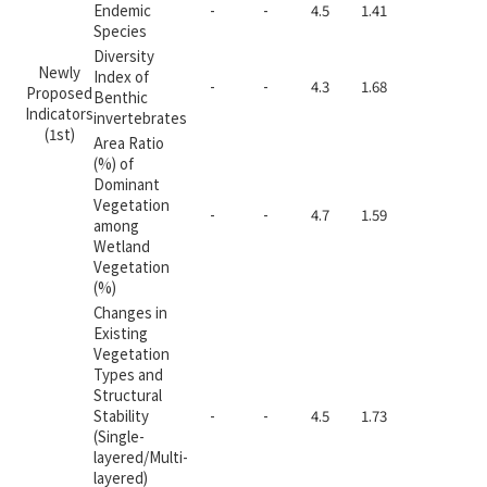
Endemic
-
-
4.5
1.41
-
0
Species
Diversity
Newly
Index of
-
-
4.3
1.68
-
0
Proposed
Benthic
Indicators
invertebrates
(1st)
Area Ratio
(%) of
Dominant
Vegetation
-
-
4.7
1.59
-
0
among
Wetland
Vegetation
(%)
Changes in
Existing
Vegetation
Types and
Structural
Stability
-
-
4.5
1.73
-
0
(Single-
layered/Multi-
layered)