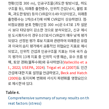
현황(인접 300 m), 인공구조물(과도한 탐방시설, 하도
구조물 등), 외래종 출현종수, 인위적 간섭(낚시, 불법 포
획, 과도한 탐방) 등의 CVR값이 0.49 이상이었고, 외래종
출현종수는 1차(0.47)에 비해 CVR값이 상승하였다. 점‧
비점오염원 분포 현황(인접 300 m)은 0.47로 1차 설문
시 보다 타당성이 감소한 것으로 분석되었고, 신규 제시
된 도시화지수의 경우 0.07로서 CVR값이 매우 낮게 평가
되었다. 선정된 평가 후보 지표와 관련하여 외래종은 유럽
과 미국의 습지 평가에서 공통적인 위협요인 지표로 제시
되었고, 인위적 간섭과 인공구조물 지표는 미국 국가 습
지 평가의 13개 지표 중 인위적 식생 훼손, 유수 흐름 방
해, 토양 경화(불투수화)와 유사하였다(
Vallecillo et a
l., 2022
;
USEPA, 2024
).
Trigal et al.(2007)
도 인간
간섭에 대한 지표 설정을 언급하였고,
Beck and Hatch
(2009)
는 토지피복 변화와 서식지 파편화를 영향요인으
로 제시한 바 있다.
Table 4.
Comprehensive summary of survey results on th
reat factors (stress)