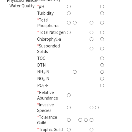
Physicochemical
Water Quality
*
pH
○
○
2
Turbidity
○
○
2
*
Total
○
○
○
○
4
Phosphorus
*
Total Nitrogen
○
○
○
3
Chlorophyll-a
○
○
2
*
Suspended
○
○
2
Solids
TOC
○
1
DTN
○
1
NH
-N
○
○
2
3
NO
-N
○
1
3
PO
-P
○
1
4
*
Relative
○
1
Abundance
*
Invasive
○
○
○
3
Species
*
Tolerance
○
○
○
○
4
Guild
*
Trophic Guild
○
○
2