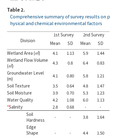
Table 2.
Comprehensive summary of survey results on p
hysical and chemical environmental factors
1st Survey
2nd Survey
CVR value
Division
1st
2nd
Mean
SD
Mean
SD
Survey
Surv
Wetland Area (㎡)
4.1
1.13
5.9
1.44
0.60
0.73
Wetland Flow Volume
4.3
0.8
6.4
0.83
0.60
0.87
(㎥)
Groundwater Level
4.1
0.80
5.8
1.21
0.47
0.73
(m)
Soil Texture
3.5
0.64
4.8
1.47
-0.07
0.33
Soil Moisture
3.9
0.70
5.3
1.23
0.47
0.47
Water Quality
4.2
1.08
6.0
1.13
0.60
0.73
*
Salinity
2.8
0.68
-
-
-0.73
-
Soil
-
-
3.8
1.64
-
-0.4
Hardness
Edge
Shape
-
-
4.4
1.50
-
0.07