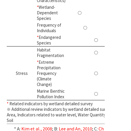
Characteristics)
*
Wetland-
Dependent
○
1
Species
Frequency of
○
1
Individuals
*
Endangered
○
1
Species
Habitat
○
1
Fragmentation
*
Extreme
Precipitation
Stress
Frequency
○
1
(Climate
Change)
Marine Benthic
○
1
Pollution Index
*
Related indicators by wetland detailed survey
※ Additional review indicators by wetland detailed survey:
Area, Indicators related to water level, Water Quantity and
Soil
* A:
Kim et al., 2008
; B:
Lee and An, 2010
; C:
Ch