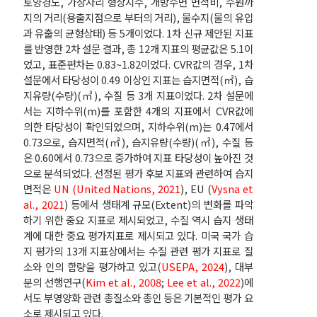
토양경도, 가장자리 형상지수, 개방수면 면적비, 수원까
지의 거리(용출지점으로 부터의 거리), 물수지(물의 유입
과 유출의 균형상태) 등 5개이었다. 1차 신규 제안된 지표
를 반영한 2차 설문 결과, 총 12개 지표의 평균값은 5.1이
었고, 표준편차는 0.83~1.82이었다. CVR값의 경우, 1차
설문에서 타당성이 0.49 이상인 지표는 습지면적(㎡), 습
지유량(수량)(㎥), 수질 등 3개 지표이었다. 2차 설문에
서는 지하수위(m)를 포함한 4개의 지표에서 CVR값에
의한 타당성이 확인되었으며, 지하수위(m)는 0.47에서
0.73으로, 습지면적(㎡), 습지유량(수량)(㎥), 수질 등
은 0.60에서 0.73으로 증가하여 지표 타당성이 높아진 것
으로 분석되었다. 선정된 평가 후보 지표와 관련하여 습지
면적은
UN (United Nations, 2021
), EU (
Vysna et
al., 2021
) 등에서 생태계 규모(Extent)의 변화를 파악
하기 위한 중요 지표로 제시되었고, 수질 역시 습지 생태
계에 대한 중요 평가지표로 제시되고 있다. 미국 국가 습
지 평가의 13개 지표상에서는 수질 관련 평가 지표로 질
소와 인의 함량을 평가하고 있고(
USEPA, 2024
), 대부
분의 선행연구(
Kim et al., 2008
;
Lee et al., 2022
)에
서도 부영양화 관련 총질소와 총인 등은 기본적인 평가 요
소로 제시되고 있다.