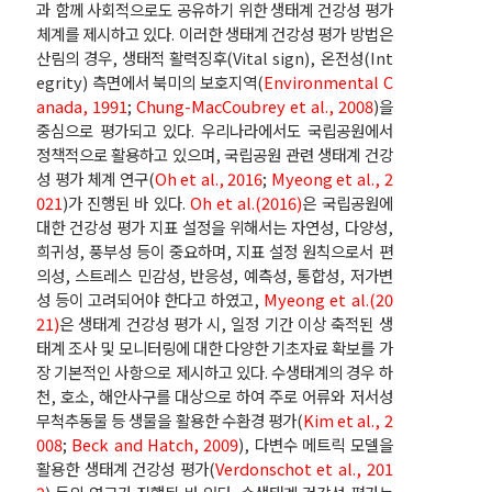
과 함께 사회적으로도 공유하기 위한 생태계 건강성 평가
체계를 제시하고 있다. 이러한 생태계 건강성 평가 방법은
산림의 경우, 생태적 활력징후(Vital sign), 온전성(Int
egrity) 측면에서 북미의 보호지역(
Environmental C
anada, 1991
;
Chung-MacCoubrey et al., 2008
)을
중심으로 평가되고 있다. 우리나라에서도 국립공원에서
정책적으로 활용하고 있으며, 국립공원 관련 생태계 건강
성 평가 체계 연구(
Oh et al., 2016
;
Myeong et al., 2
021
)가 진행된 바 있다.
Oh et al.(2016)
은 국립공원에
대한 건강성 평가 지표 설정을 위해서는 자연성, 다양성,
희귀성, 풍부성 등이 중요하며, 지표 설정 원칙으로서 편
의성, 스트레스 민감성, 반응성, 예측성, 통합성, 저가변
성 등이 고려되어야 한다고 하였고,
Myeong et al.(20
21)
은 생태계 건강성 평가 시, 일정 기간 이상 축적된 생
태계 조사 및 모니터링에 대한 다양한 기초자료 확보를 가
장 기본적인 사항으로 제시하고 있다. 수생태계의 경우 하
천, 호소, 해안사구를 대상으로 하여 주로 어류와 저서성
무척추동물 등 생물을 활용한 수환경 평가(
Kim et al., 2
008
;
Beck and Hatch, 2009
), 다변수 메트릭 모델을
활용한 생태계 건강성 평가(
Verdonschot et al., 201