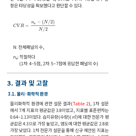
항은 타당성을 확보했다고 판단할 수 있다.
−
(
/
2
)
n
N
e
C
V
R
=
n
e
-
N
/
2
N
/
2
=
C
V
R
/
2
N
N: 전체패널의 수,
n
: 적절하다
e
(1차: 4~5점, 2차: 5~7점에 응답한 패널의 수)
3. 결과 및 고찰
3.1. 물리·화학적 환경
물리화학적 환경에 관한 설문 결과(
Table 2
), 1차 설문
에서 7개 지표의 평균값은 3.8이었고, 지표별 표준편차는
0.64~1.13이었다. 습지유량(수량)(㎥)에 대한 전문가 평
균값은 4.3으로 가장 높았고, 염도에 대한 평균값은 2.8로
가장 낮았다. 1차 전문가 설문을 통해 신규 제안된 지표는