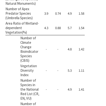
Natural Monuments)
Number of Apex
Predator Species
3.9
0.74
4.9
1.58
0.60
0
(Umbrella Species)
Area Ratio of Wetland-
dependent
4.3
0.88
5.7
1.54
0.73
0
Vegetation(%)
Number of
Climate
Change
-
-
4.8
1.42
-
0
Bioindicator
Species
(CBIS)
Vegetation
Diversity
-
-
5.3
1.11
-
0
Index
Number of
Species in
the National
-
-
4.9
1.41
-
0
Red List (CR,
EN, VU)
Number of