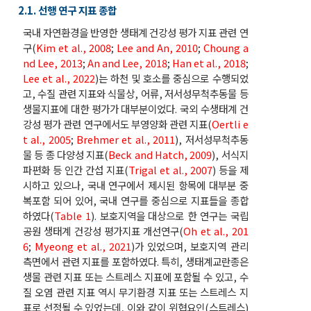
2.1. 선행 연구 지표 종합
국내 자연환경을 반영한 생태계 건강성 평가 지표 관련 연
구(
Kim et al., 2008
;
Lee and An, 2010
;
Choung a
nd Lee, 2013
;
An and Lee, 2018
;
Han et al., 2018
;
Lee et al., 2022
)는 하천 및 호소를 중심으로 수행되었
고, 수질 관련 지표와 식물상, 어류, 저서성무척추동물 등
생물지표에 대한 평가가 대부분이었다. 국외 수생태계 건
강성 평가 관련 연구에서도 부영양화 관련 지표(
Oertli e
t al., 2005
;
Brehmer et al., 2011
), 저서성무척추동
물 등 종 다양성 지표(
Beck and Hatch, 2009
), 서식지
파편화 등 인간 간섭 지표(
Trigal et al., 2007
) 등을 제
시하고 있으나, 국내 연구에서 제시된 항목에 대부분 중
복포함 되어 있어, 국내 연구를 중심으로 지표들을 종합
하였다(
Table 1
). 보호지역을 대상으로 한 연구는 국립
공원 생태계 건강성 평가지표 개선연구(
Oh et al., 201
6
;
Myeong et al., 2021
)가 있었으며, 보호지역 관리
측면에서 관련 지표를 포함하였다. 특히, 생태계교란종은
생물 관련 지표 또는 스트레스 지표에 포함될 수 있고, 수
질 오염 관련 지표 역시 무기환경 지표 또는 스트레스 지
표로 선정될 수 있었는데, 이와 같이 위협요인(스트레스)