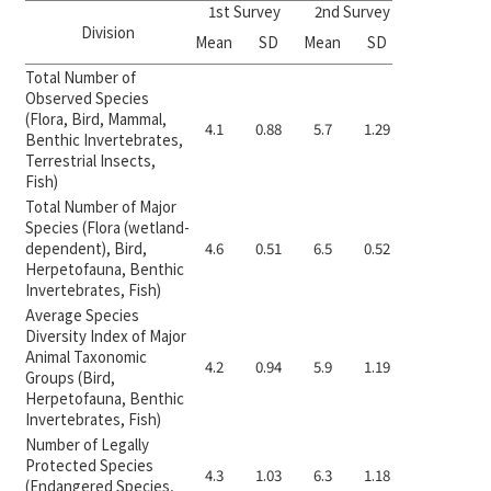
1st Survey
2nd Survey
CVR valu
Division
1st
2
Mean
SD
Mean
SD
Survey
Su
Total Number of
Observed Species
(Flora, Bird, Mammal,
4.1
0.88
5.7
1.29
0.60
0
Benthic Invertebrates,
Terrestrial Insects,
Fish)
Total Number of Major
Species (Flora (wetland-
dependent), Bird,
4.6
0.51
6.5
0.52
1.00
1
Herpetofauna, Benthic
Invertebrates, Fish)
Average Species
Diversity Index of Major
Animal Taxonomic
4.2
0.94
5.9
1.19
0.60
0
Groups (Bird,
Herpetofauna, Benthic
Invertebrates, Fish)
Number of Legally
Protected Species
4.3
1.03
6.3
1.18
0.47
0
(Endangered Species,