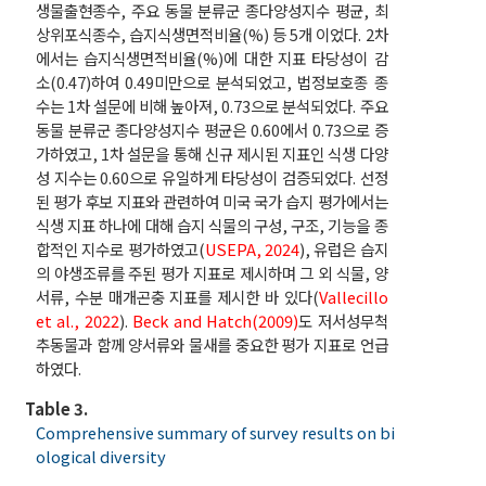
생물출현종수, 주요 동물 분류군 종다양성지수 평균, 최
상위포식종수, 습지식생면적비율(%) 등 5개 이었다. 2차
에서는 습지식생면적비율(%)에 대한 지표 타당성이 감
소(0.47)하여 0.49미만으로 분석되었고, 법정보호종 종
수는 1차 설문에 비해 높아져, 0.73으로 분석되었다. 주요
동물 분류군 종다양성지수 평균은 0.60에서 0.73으로 증
가하였고, 1차 설문을 통해 신규 제시된 지표인 식생 다양
성 지수는 0.60으로 유일하게 타당성이 검증되었다. 선정
된 평가 후보 지표와 관련하여 미국 국가 습지 평가에서는
식생 지표 하나에 대해 습지 식물의 구성, 구조, 기능을 종
합적인 지수로 평가하였고(
USEPA, 2024
), 유럽은 습지
의 야생조류를 주된 평가 지표로 제시하며 그 외 식물, 양
서류, 수분 매개곤충 지표를 제시한 바 있다(
Vallecillo
et al., 2022
).
Beck and Hatch(2009)
도 저서성무척
추동물과 함께 양서류와 물새를 중요한 평가 지표로 언급
하였다.
Table 3.
Comprehensive summary of survey results on bi
ological diversity