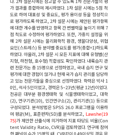
다. 2차 설문시에는 참고할 수 있도록 1차 전문가들의 평
가 결과를 종합하여 제시하였다. 1차 설문 시에는 5점 척
도로 하여 대표성 및 중요도, 평가 용이성 등을 정성적으
로 평가하도록 하였고, 2차 설문 시에는 제안된 평가항목
에 대한 개수를 반영하고 항목 간 변별력을 높이기 위해 7
점 척도로 수정하여 평가하였다. 또한, 가중치 설정을 위
해 2차 설문 시에는 물리화학적 환경, 생물다양성, 위협
요인(스트레스) 등 분야별 중요도를 평가(총합=1)하도록
하였다. 아울러, 2차 설문 시 모든 지표에 대해 유형별(산
지형, 하천형, 호수형) 적합성도 확인하였다. 내륙습지 관
련 전문가는 총 15명으로 선정하였고, 국내 습지 연구 및
평가에 대한 경험이 많거나 현재 국가 습지 관리를 담당하
고 있는 전문가들을 중심으로 선정하였다. 학력은 박사 1
0인, 석사 5인이었고, 경력은 5~23년(평균 12년)이었다.
전공은 대부분 환경생태학 및 식물생태학이었고, 대학
(2), 연구기관(10), 민간연구소(2), 관리기관(1) 등으로
구성되었다. 분석방법은 SPSS 26.0 프로그램을 이용하
여 평균(M), 표준편차(SD)를 분석하였고,
Lawshe(19
75)
가 제안한 산출식에 의거하여 지표 타당도 비율(Con
tent Validity Ratio, CVR)을 검토하였다. 연구에 참여
한 패널의 수가 15명일 때, CVR값이 0.49이상일 경우 문