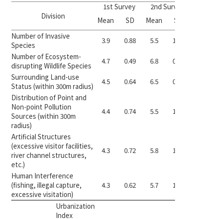
1st Survey
2nd Survey
CVR 
Division
1st
Mean
SD
Mean
SD
Survey
Number of Invasive
3.9
0.88
5.5
1.60
0.47
Species
Number of Ecosystem-
4.7
0.49
6.8
0.56
1.00
disrupting Wildlife Species
Surrounding Land-use
4.5
0.64
6.5
0.74
0.87
Status (within 300m radius)
Distribution of Point and
Non-point Pollution
4.4
0.74
5.5
1.60
0.73
Sources (within 300m
radius)
Artificial Structures
(excessive visitor facilities,
4.3
0.72
5.8
1.42
0.73
river channel structures,
etc.)
Human Interference
(fishing, illegal capture,
4.3
0.62
5.7
1.23
0.87
excessive visitation)
Urbanization
Index