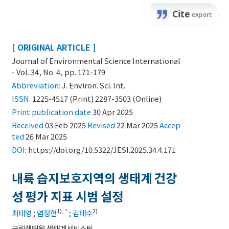
[ ORIGINAL ARTICLE ]
Journal of Environmental Science International
- Vol. 34, No. 4, pp. 171-179
Abbreviation:
J. Environ. Sci. Int.
ISSN:
1225-4517 (Print) 2287-3503 (Online)
Print
publication date
30 Apr 2025
Received
03 Feb 2025
Revised
22 Mar 2025
Accep
ted
26 Mar 2025
DOI:
https://doi.org/10.5322/JESI.2025.34.4.171
내륙 습지보호지역의 생태계 건강
성 평가 지표 시범 설정
1)
,
*
2)
최태영
;
염정헌
;
김태수
국립생태원 생태계서비스팀