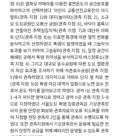
점: 0)은 열화상 카메라를 이용한 표면온도의 공간분포를
파악하고자 선택하였다. 어린이 교통안전교육장의 아스
팔트(관측 지점: 1)와 대지(놀이터)(관측 지점: 2), 소규
모 도심공원인 오봉산 공원(관측 지점: 6), 바닥이 블록으
로 만들어진 주택밀집지역(관측 지점: 7)과 대단위 아파
트 단지(관측 지점: 8)는 지표면 환경에 따른 열적 변화를
분석하고자 선정하였다. 폭염이 발생하였을 때 그늘막의
효과를 보기 위하여 그늘쉼터(관측 지점: 3), 일정 공간이
폐쇄된 곳에서 폭염 취약성을 분석하고자 버스정류소(관
측 지점: 4) 그리고 대규모 호수공원에 따른 도심 열환경
의 저감 효과를 조사하기 위해 석촌호수공원(관측 지점:
5)에서 관측하였다. 마지막으로 아파트 단지 옆 차로 변
(관측 지점: 9)은 폭염 저감 대책의 일환으로 노면 살수 전
후의 온도 차이를 알아보고자 하였다. 권역 I는 관측 지점
1~4가 위치한 영역으로 정하고 권역 II은 관측 지점 5~8
으로 지정하였다. 서울도심 폭염 집중관측은 기상관측장
비의 운용 안정성 확보와 관측자료의 오류 최소화를 위하
여 지점별 현장 관측자 2인을 통해 관측이 수행되도록 하
였다. 또한 관측지점에서 기상관측장비 운용에 필요한 전
원의 안정적 공급을 위해 배터리만 운영될 수 있도록 관측