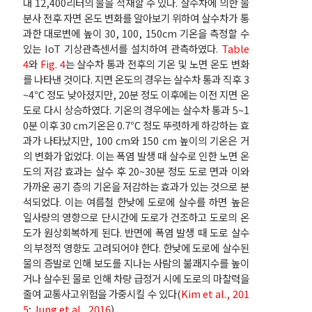
대 12,400리터의 물을 적재할 수 있다. 살수차에 의한 물
분사 전후 자면 온도 변화를 알아보기 위하여 살수차가 통
과한 대로변에 높이 30, 100, 150cm 기온을 측정할 수
있는 IoT 기상관측센서를 설치하여 관측하였다.
Table
4
와
Fig. 4
는 살수차 통과 전후의 기온 및 노면 온도 변화
를 나타낸 것이다. 지면 온도의 경우는 살수차 통과 직후 3
~4℃ 정도 낮아졌지만, 20분 정도 이후에는 이전 지면 온
도로 다시 상승하였다. 기온의 경우에는 살수차 통과 5~1
0분 이후 30 cm기온은 0.7℃ 정도 뚜렷하게 하강하는 효
과가 나타났지만, 100 cm와 150 cm 높이의 기온은 거
의 변화가 없었다. 이는 폭염 발생 때 살수로 인한 노면 온
도의 저감 효과는 살수 후 20~30분 정도 도로 면과 이와
가까운 공기 층의 기온을 저감하는 효과가 있는 것으로 분
석되었다. 이는 여름철 한낮에 도로에 살수를 하면 높은
일사량의 영향으로 단시간에 도로가 건조하고 도로의 온
도가 원상회복하게 된다. 반면에 폭염 발생 때 도로 살수
의 부정적 영향도 고려되어야 한다. 한낮에 도로에 살수된
물의 증발로 인해 보도를 지나는 사람의 불쾌지수를 높이
거나 살수된 물로 인해 차량 급정거 시에 도로의 마찰력을
줄여 교통사고위험을 가중시킬 수 있다(
Kim et al., 201
5
;
Jung et al., 2016
).