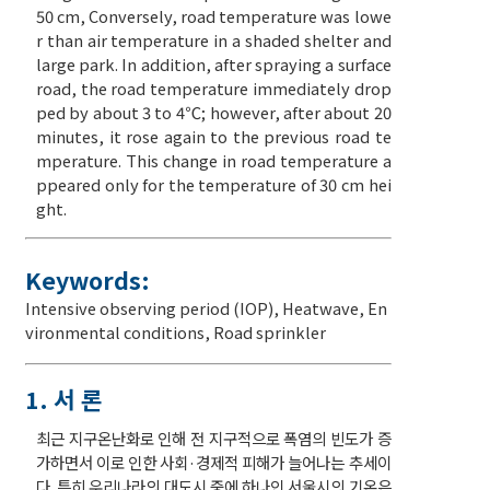
50 cm, Conversely, road temperature was lowe
r than air temperature in a shaded shelter and
large park. In addition, after spraying a surface
road, the road temperature immediately drop
ped by about 3 to 4℃; however, after about 20
minutes, it rose again to the previous road te
mperature. This change in road temperature a
ppeared only for the temperature of 30 cm hei
ght.
Keywords:
Intensive observing period (IOP)
,
Heatwave
,
En
vironmental conditions
,
Road sprinkler
1. 서 론
최근 지구온난화로 인해 전 지구적으로 폭염의 빈도가 증
가하면서 이로 인한 사회·경제적 피해가 늘어나는 추세이
다. 특히 우리나라의 대도시 중에 하나인 서울시의 기온은