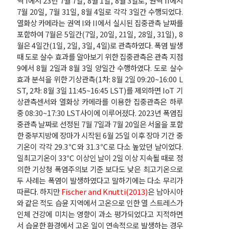
역 I에서 23년 7월 7일, 8월 1일, 8월 3일로, 권역 II에서
7월 20일, 7월 31일, 8월 4일로 각각 3일간 수행되었다.
열화상 카메라는 권역 I와 II에서 실시된 집중관측 날짜를
포함하여 7월은 5일간(7일, 20일, 21일, 28일, 31일), 8
월은 4일간(1일, 2일, 3일, 4일)로 관측하였다. 폭염 발생
때 도로 살수 효과를 알아보기 위한 집중관측은 관측 지점
9에서 8월 2일과 8월 3일 양일간 수행하였다. 도로 살수
효과 분석을 위한 기상관측(1차: 8월 2일 09:20~16:00 L
ST, 2차: 8월 3일 11:45~16:45 LST)를 제외하면 IoT 기
상관측센서와 열화상 카메라를 이용한 집중관측은 하루
중 08:30~17:30 LST사이에 이루어졌다. 2023년 폭염집
중관측 날짜로 선정된 7월 7일과 7월 20일은 서울을 포함
한 중부지방에 장마가 시작된 6월 25일 이후 장마 기간 중
기온이 각각 29.3℃와 31.3℃로 다소 높았던 날이었다.
일최고기온이 33℃ 이상인 날이 2일 이상 지속될 때로 정
의한 기상청 폭염주의보 기준 보다도 낮은 최고기온으로
두 사례는 폭염이 발생하였다고 말하기에는 다소 무리가
따른다. 하지만
Fischer and Knutti(2013)
은 남아시아
와 같은 적도 습윤 지역에서 고온으로 인한 열 스트레스가
인체 건강에 미치는 영향이 과소 평가되었다고 지적하면
서 습윤한 환경에서 고온 일이 연속적으로 발생하는 경우