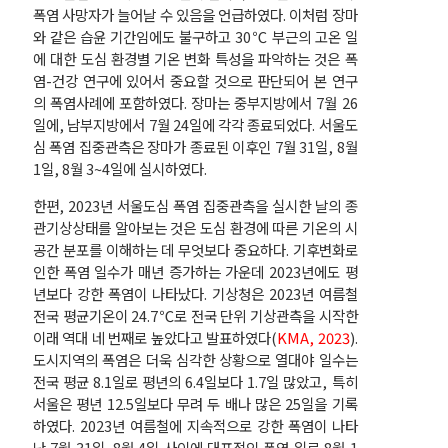
폭염 사망자가 늘어날 수 있음을 언급하였다. 이처럼 장마
와 같은 습윤 기간임에도 불구하고 30℃ 부근의 고온 일
에 대한 도심 환경별 기온 변화 특성을 파악하는 것은 폭
염-건강 연구에 있어서 중요할 것으로 판단되어 본 연구
의 폭염사례에 포함하였다. 장마는 중부지방에서 7월 26
일에, 남부지방에서 7월 24일에 각각 종료되었다. 서울도
심 폭염 집중관측은 장마가 종료된 이후인 7월 31일, 8월
1일, 8월 3~4일에 실시하였다.
한편, 2023년 서울도심 폭염 집중관측을 실시한 날의 종
관기상상태를 알아보는 것은 도심 환경에 따른 기온의 시
공간 분포를 이해하는 데 무엇보다 중요하다. 기후변화로
인한 폭염 일수가 매년 증가하는 가운데 2023년에도 평
년보다 강한 폭염이 나타났다. 기상청은 2023년 여름철
전국 평균기온이 24.7℃로 전국 단위 기상관측을 시작한
이래 역대 네 번째로 높았다고 발표하였다(
KMA, 2023
).
도시지역의 폭염은 더욱 심각한 상황으로 열대야 일수는
전국 평균 8.1일로 평년의 6.4일보다 1.7일 많았고, 특히
서울은 평년 12.5일보다 무려 두 배나 많은 25일을 기록
하였다. 2023년 여름철에 지속적으로 강한 폭염이 나타
난 7월 31일~8월 4일 사이에 대표적인 폭염 일로 8월 1