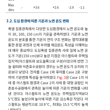
Max.
.-
+3.6
+2.6
-2.9
-1.1
-
+5.1
dev.
3.2. 도심 환경에 따른 기온과 노면 온도 변화
폭염 집중관측에서 다양한 도심환경에서 노면 온도와 높
이 30, 100, 150 cm의 기온을 관측하였다. 기온과 노면
온도의 분포를 통한 기온의 연직 구조 변화는 열적대류를
통한 혼합 과정과 인체 부위별 체감온도 특성을 이해하는
데 매우 중요하다. 도심폭염 집중관측 사례 일에 노면 온
도가 기온(150 cm)보다 높은 지점은 아스팔트와 주택밀
집지역(아스팔트와 보도블록으로 구성)이었으며 반면 그
늘 쉼터와 석촌호수공원의 경우는 노면 온도가 오히려 기
온보다 낮았다. 전자를 Case 1와 후자를 Case 2로 구분
하여 기온변화 특성을 분석하였다.
Fig. 3
은 Case 1의 사
례 중 아스팔트 환경과 Case 2의 사례 중 대형 공원인 석
촌호수공원에서 관측된 높이에 따른 기온의 변화를 나타
낸 것이다. 아스팔트의 노면 온도는 주택밀집지역보다
5℃정도 높았으며 높이에 따른 기온 감소폭은 작았다. 아
스팔트는 평균적으로 10.9℃, 최대는 15.5℃까지 높게
나타났다.