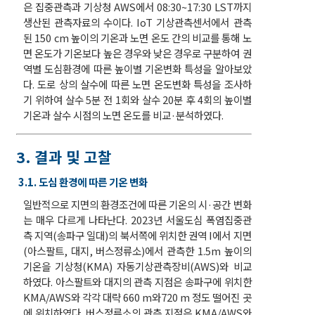
은 집중관측과 기상청 AWS에서 08:30~17:30 LST까지
생산된 관측자료의 수이다. IoT 기상관측센서에서 관측
된 150 cm 높이의 기온과 노면 온도 간의 비교를 통해 노
면 온도가 기온보다 높은 경우와 낮은 경우로 구분하여 권
역별 도심환경에 따른 높이별 기온변화 특성을 알아보았
다. 도로 상의 살수에 따른 노면 온도변화 특성을 조사하
기 위하여 살수 5분 전 1회와 살수 20분 후 4회의 높이별
기온과 살수 시점의 노면 온도를 비교·분석하였다.
3. 결과 및 고찰
3.1. 도심 환경에 따른 기온 변화
일반적으로 지면의 환경조건에 따른 기온의 시·공간 변화
는 매우 다르게 나타난다. 2023년 서울도심 폭염집중관
측 지역(송파구 일대)의 북서쪽에 위치한 권역 I에서 지면
(아스팔트, 대지, 버스정류소)에서 관측한 1.5m 높이의
기온을 기상청(KMA) 자동기상관측장비(AWS)와 비교
하였다. 아스팔트와 대지의 관측 지점은 송파구에 위치한
KMA/AWS와 각각 대략 660 m와720 m 정도 떨어진 곳
에 위치하였다. 버스정류소의 관측 지점은 KMA/AWS와