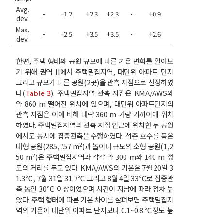
Avg.
.-
+1.2
+2.3
+2.3
-
+0.9
+0.9
+0.9
dev.
Max.
.-
+2.5
+3.5
+3.5
-
+2.6
+2.6
+2.9
dev.
한편, 주택 형태와 공원 규모에 따른 기온 변화를 알아보
기 위해 권역 II에서 주택밀집지역, 대단위 아파트 단지
그리고 규모가 다른 공원(2곳)을 관측 지점으로 선정하였
다(
Table 3
). 주택밀집지역 관측 지점은 KMA/AWS와
약 860 m 떨어진 위치에 있으며, 대단위 아파트단지의
관측 지점은 이에 비해 대략 360 m 가량 가까이에 위치
하였다. 주택밀집지역의 관측 지점 인근에 위치한 두 공원
에서도 동시에 집중관측을 수행하였다. 석촌 호수를 품은
2
대형 공원(285,757 m
)과 놀이터 규모의 소형 공원(1,2
2
50 m
)은 주택밀집지역과 각각 약 300 m와 140 m 정
도의 거리를 두고 있다. KMA/AWS의 기온은 7월 20일 3
1.3℃, 7월 31일 31.7℃ 그리고 8월 4일 33℃로 집중관
측 동안 30℃ 이상이었으며 시간이 지남에 따라 점차 높
았다. 주택 형태에 따른 기온 차이를 살펴보면 주택밀집지
역의 기온이 대단위 아파트 단지보다 0.1~0.8℃정도 높