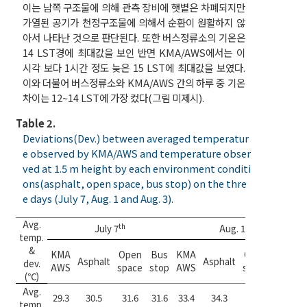
이는 남쪽 구조물에 의해 관측 장비에 햇볕은 차폐되지만
가열된 공기가 천정구조물에 의해서 순환이 원활하지 않
아서 나타난 것으로 판단된다. 또한 버스정류소의 기온은
14 LST경에 최대값을 보인 반면 KMA/AWS에서는 이
시각 보다 1시간 정도 늦은 15 LST에 최대값을 보였다.
이와 더불어 버스정류소와 KMA/AWS 간의 하루 중 기온
차이는 12~14 LST에 가장 컸다(그림 미제시).
Table 2.
Deviations(Dev.) between averaged temperatur
e observed by KMA/AWS and temperature obser
ved at 1.5 m height by each environment conditi
ons(asphalt, open space, bus stop) on the thre
e days (July 7, Aug. 1 and Aug. 3).
Avg.
th
st
July 7
Aug. 1
temp.
&
KMA
Open
Bus
KMA
Open
Bus
Asphalt
Asphalt
dev.
AWS
space
stop
AWS
space
stop
(℃)
Avg.
29.3
30.5
31.6
31.6
33.4
34.3
34.3
34.3
temp.