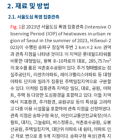
2. 재료 및 방법
2.1. 서울도심 폭염 집중관측
Fig. 1
은 2023년 서울도심 폭염 집중관측 (Intensive O
bserving Period (IOP) of heatwaves in urban re
gion of Seoul in the summer of 2023, HiSeoul-2
023)이 수행된 송파구 잠실역 주변 2 km×2 km 권역
과 관측 지점을 나타낸 것이다. 이 지역은 롯데월드타워를
2
비롯한 대형빌딩, 왕복 8~10차로의 대로, 285,757m
의 호수를 품은 석촌호수공원이 있다. 주거 형태별로는 잠
실주공단지, 리센츠아파트, 레이크팰리스아파트 등 대형
아파트 단지와 빌라가 집중된 주택밀집지역으로 구분할
수 있다. 이처럼 집중관측 지역은 빌딩, 대로, 공원, 아파
트, 주택 등 다양한 도심환경을 포함하고 있다. 이들 지역
에서 지표환경, 주거환경, 공원규모 등의 특성을 고려하
고 다중 이용 시설물을 포함하여 관측 지점을 선정하였다.
관측 지점은 송파구청 옥상, 어린이교통안전교육장(아스
팔트, 대지), 그늘쉼터, 버스정류소, 석촌호수공원, 오봉
산공원, 주택밀집지역, 대단위 아파트 내 쉼터, 아파트 인
근 차로 변으로 총 9개 지점이다. 송파구청 옥상(관측 지