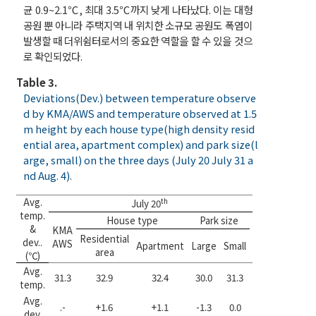
균 0.9~2.1℃, 최대 3.5℃까지 낮게 나타났다. 이는 대형
공원 뿐 아니라 주택지역 내 위치한 소규모 공원도 폭염이
발생할 때 더위쉼터로서의 중요한 역할을 할 수 있을 것으
로 확인되었다.
Table 3.
Deviations(Dev.) between temperature observe
d by KMA/AWS and temperature observed at 1.5
m height by each house type(high density resid
ential area, apartment complex) and park size(l
arge, small) on the three days (July 20 July 31 a
nd Aug. 4).
Avg.
th
July 20
temp.
House type
Park size
H
&
KMA
KMA
Residential
Residen
dev..
AWS
AWS
Apartment
Large
Small
area
area
(℃)
Avg.
31.3
32.9
32.4
30.0
31.3
31.7
33.4
temp.
Avg.
.-
+1.6
+1.1
-1.3
0.0
-
+1.7
dev.