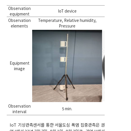
Observation
IoT device
Thermal 
equipment
Observation
Temperature, Relative humidity,
Surface
elements
Pressure
Equipment
image
Observation
5 min.
interval
IoT 기상관측센서를 통한 서울도심 폭염 집중관측은 권