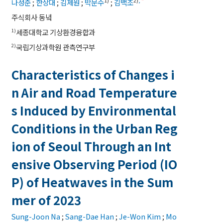
1)
2)
,
*
나성준
;
한상대
;
김제원
;
박문수
;
김백조
주식회사 동녘
세종대학교 기상환경융합과
1)
국립기상과학원 관측연구부
2)
Characteristics of Changes i
n Air and Road Temperature
s Induced by Environmental
Conditions in the Urban Reg
ion of Seoul Through an Int
ensive Observing Period (IO
P) of Heatwaves in the Sum
mer of 2023
Sung-Joon Na
;
Sang-Dae Han
;
Je-Won Kim
;
Mo