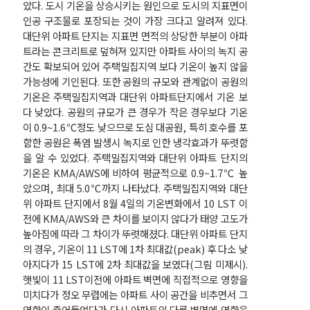
았다. 도시 기온을 상승시키는 원인으로 도시의 지표면이
인공 구조물로 포장되는 것이 가장 크다고 알려져 있다.
대단위 아파트 단지는 지표면 면적의 상당한 부분이 아파
트라는 콘크리트로 덮혀져 있지만 아파트 사이의 녹지 공
간도 확보되어 있어 주택밀집지역 보다 기온이 높지 않을
가능성에 기인된다. 또한 공원의 규모와 관계없이 공원의
기온은 주택밀집지역과 대단위 아파트단지에서 기온 보
다 낮았다. 공원의 규모가 큰 경우가 작은 경우보다 기온
이 0.9~1.6℃정도 낮으므로 도심 대공원, 특히 호수를 포
함한 공원은 폭염 발생시 녹지로 인한 냉각효과가 뚜렷함
을 알 수 있었다. 주택밀집지역와 대단위 아파트 단지의
기온은 KMA/AWS에 비하여 평균적으로 0.9~1.7℃ 높
았으며, 최대 5.0℃까지 나타났다. 주택밀집지역와 대단
위 아파트 단지에서 8월 4일의 기온변화에서 10 LST 이
전에 KMA/AWS와 큰 차이를 보이지 않다가 태양 고도가
높아짐에 따라 그 차이가 뚜렷해졌다. 대단위 아파트 단지
의 경우, 기온이 11 LST에 1차 최대값(peak) 후 다소 낮
아지다가 15 LST에 2차 최대값을 보였다(그림 미제시).
햇빛이 11 LST이전에 아파트 벽면에 직접적으로 영향을
미치다가 정오 무렵에는 아파트 사이 공간을 비추면서 그
영향이 줄어들었다가 다시 아파트의 다른 벽면에 영향을