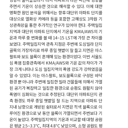
주면서 기온이 상승한 것으로 해석할 수 있다. 이에 대한
명확한 원인 분석을 위해서는 향후 대단위 아파트 단지를
대상으로 열화상 카메라 등을 포함한 고해상도 3차원 기
상관측망을 통한 추가적인 연구가 있어야 한다. 주택밀집
지역과 대단위 아파트 단지에서 기온을 KMA/AWS의 기
온과 하루 중 변화를 볼 때 14~15 LST에 가장 큰 차이를
보였다. 주택밀집지역 관측 지점은 주변에 도심빌라 단지
골목의 가장자리로 하루 종일 햇볕이 잘 들고 지면은 아스
팔트와 보도 블록이 혼재해 있는 환경이었다. 이번 서울도
심 폭염 집중관측에서 KMA/AWS와 기온 값의 차이가 가
장 크게 나타나 도심 밀집지역의 폭염 강도가 강하였음을
알 수 있었다. 이는 아스팔트, 보도블록으로 구성된 바닥
환경 뿐 아니라 주변에 밀집한 빌라 건물들에 의해서 가열
된 공기가 복잡하고 밀집한 환경으로 순환도 원활치 않아
폭염이 심화되는 것으로 추정된다. 대단위 아파트단지 관
측 환경도 하루 종일 햇볕일 잘 드는 지역으로 아파트 단
지내 남향으로 개방된 쉼터로서 지면은 적색 블록으로 이
루어진 환경으로 낮 동안 블록이 가열되면서 주변보다 기
온이 높았다. 주택밀집지역의 기온과 비교할 때 대형 공원
은 평균 2.5~3.3℃, 최대 4.8℃ 낮았으며, 소형 공원도 평