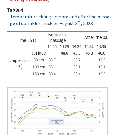
Table 4.
Temperature change before and after the passa
rd
ge of sprinkler truck on August 3
, 2023.
Before the
After the passage
Time(LST)
passage
14:25
14:29
14:30
14:32
14:35
14:40
15:00
surface
48.6
45.5
45.3
46.6
47.2
49.1
30 cm
33.7
33.7
33.3
33
33.4
Temperature
(℃)
100 cm
33.1
33.1
33.1
33.1
33.4
150 cm
33.4
33.4
33.3
33.3
33.6