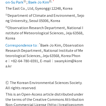
1)
2)
,
*
on-Su Park
;
Baek-Jo Kim
The East Co., Ltd, Gyeonggi 12248, Korea
Department of Climate and Environment, Sejo
1)
ng University, Seoul 05006, Korea
Observation Research Department, National I
2)
nstitute of Meteorological Sciences, Jeju 63568,
Korea
*
Correspondence to :
Baek-Jo Kim, Observation
Research Department, National Institute of Me
teorological Sciences, Jeju 63568, Korea Phon
e：+82-64-780-6591, E-mail：
swanykim@kore
a.kr
Ⓒ The Korean Environmental Sciences Society.
All rights reserved.
This is an Open-Access article distributed under
the terms of the Creative Commons Attribution
Non-Commercial License (
http://creativecomm