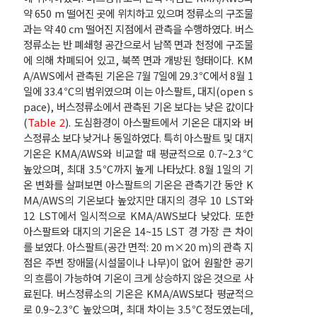
약 650 m 떨어진 곳에 위치하고 있으며 정류소의 구조물
과는 약 40 cm 떨어진 지점에서 관측을 수행하였다. 버스
정류소는 반 폐쇄형 공간으로서 남쪽 면과 천정에 구조물
에 의해 차폐되어 있고, 북쪽 면과 개방된 형태이다. KM
A/AWS에서 관측된 기온은 7월 7일에 29.3℃에서 8월 1
일에 33.4℃의 범위였으며 이는 아스팔트, 대지(open s
pace), 버스정류소에서 관측된 기온 보다는 낮은 값이다
(
Table 2
). 도심환경이 아스팔트에서 기온은 대지와 버
스정류소 보다 낮거나 동일하였다. 특히 아스팔트 및 대지
기온은 KMA/AWS와 비교할 때 평균적으로 0.7~2.3℃
높았으며, 최대 3.5℃까지 높게 나타났다. 8월 1일의 기
온 변화를 살펴보면 아스팔트의 기온은 관측기간 동안 K
MA/AWS의 기온보다 높았지만 대지의 경우 10 LST와
12 LST에서 일시적으로 KMA/AWS보다 낮았다. 또한
아스팔트와 대지의 기온은 14~15 LST 경 가장 큰 차이
를 보였다. 아스팔트(공간 면적: 20 m×20 m)의 관측 지
점은 주변 장애물(시설물이나 나무)이 없어 원활한 공기
의 흐름이 가능하여 기온이 크게 상승하지 않은 것으로 사
료된다. 버스정류소의 기온은 KMA/AWS보다 평균적으
로 0.9~2.3℃ 높았으며, 최대 차이는 3.5℃정도였는데,