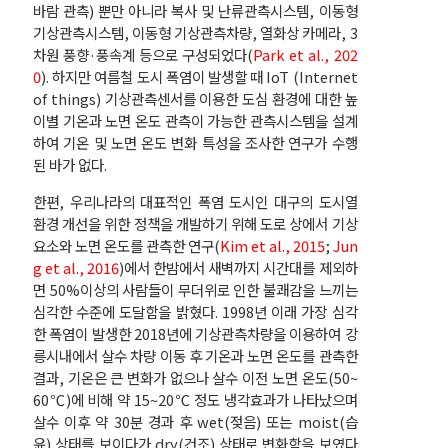
바람 관측) 뿐만 아니라 복사 및 난류관측시스템, 이동형
기상관측시스템, 이동형 기상관측차량, 열화상 카메라, 3
차원 풍향·풍속계 등으로 구성되었다(
Park et al., 202
0
). 하지만 여름철 도시 폭염이 발생할 때 IoT (Internet
of things) 기상관측센서를 이용한 도심 환경에 대한 높
이별 기온과 노면 온도 관측이 가능한 관측시스템을 설계
하여 기온 및 노면 온도 변화 특성을 조사한 연구가 수행
된 바가 없다.
한편, 우리나라의 대표적인 폭염 도시인 대구의 도시열
환경 개선을 위한 정책을 개발하기 위해 도로 상에서 기상
요소와 노면 온도를 관측한 연구(
Kim et al., 2015
;
Jun
g et al., 2016
)에서 한밤에서 새벽까지 시간대를 제외하
면 50%이상의 사람들이 무더위로 인한 불쾌감을 느끼는
심각한 수준에 도달함을 밝혔다. 1998년 이래 가장 심각
한 폭염이 발생한 2018년에 기상관측차량을 이용하여 강
릉시내에서 살수 차량 이동 후 기온과 노면 온도를 관측한
결과, 기온은 큰 변화가 없으나 살수 이전 노면 온도(50~
60℃)에 비해 약 15~20℃ 정도 냉각효과가 나타났으며
살수 이후 약 30분 경과 후 wet(젖음) 또는 moist(습
윤) 상태를 보이다가 dry(건조) 상태로 변화함을 보였다