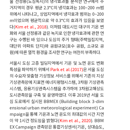
울 선정릉(도심녹지)의 냉각효과를 분석한 연구에서 주
거지역의 경우 평균 2.3°C의 냉각효과는 100~200 m범
위에서 나타나고, 상업지역에서 냉각효과 범위는 0~200
m이었으며 평균적으로 약 0.3°C의 효과가 있음을 보였
다(
Kim et al., 2018
). 이처럼 대도시인 대구의 기온 변
화와 서울 선정릉과 같은 녹지로 인한 냉각효과에 관한 연
구는 수행된 바 있으나 도심의 주거 형태(주택밀집지역,
대단위 아파트 단지)와 공원규모(호수 공원, 소규모 공
원)에 따른 열적 환경을 조사한 연구는 여전히 부족하다.
서울시 도심 고층 빌딩지역에서 기온 및 노면 온도 변화
특성을 파악하기 위해서
Park et al.(2017)
은 서울 도심
의 수요자 맞춤형 기상정보 서비스를 위해서 기존의 지상
기상관측망에 지표면 에너지평형시스템, 3차원 기상관측
시스템, 응용기상관측시스템을 추가하여 3차원고해상도
도시관측망을 구축 및 운영하였다. 이후 2019년 서울 도
심 도로에서 실시된 BBMEX (Building block 3-dim
ensional urban meteorological experiment) Ca
mpaign을 통해 기온과 노면 온도의 최대값의 시간 지연
이 약 1시간 정도임을 밝혔다(
Kim et al., 2020
). BBM
EX Campaign 관측망은 통합기상센서(기온, 상대습도,