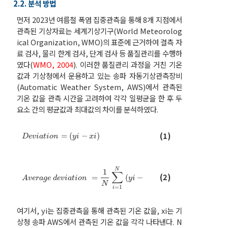
2.2. 분석 방법
먼저 2023년 여름철 폭염 집중관측을 통해 8개 지점에서
관측된 기상자료는 세계기상기구(World Meteorolog
ical Organization, WMO)의 표준에 근거하여 결측 자
료 검사, 물리 한계 검사, 단계 검사 등 품질관리를 수행하
였다(
WMO, 2004
). 이러한 품질관리 과정을 거친 기온
값과 기상청에서 운용하고 있는 송파 자동기상관측장비
(Automatic Weather System, AWS)에서 관측된
기온 값을 관측 시간을 고려하여 각각 일평균을 한 후 두
요소 간의 평균값과 최대값의 차이를 분석하였다.
D
e
v
i
a
t
i
o
n
=
y
i
-
x
i
(1)
=
(
−
)
D
e
v
i
a
t
i
o
n
y
i
x
i
N
1
∑
A
v
e
r
a
g
e
d
e
v
i
a
t
i
o
n
=
1
N
∑
i
=
1
N
y
i
-
x
i
(2)
=
(
−
)
A
v
e
r
a
g
e
d
e
v
i
a
t
i
o
n
y
i
x
i
N
=
1
i
여기서, yi는 집중관측을 통해 관측된 기온 값을, xi는 기
상청 송파 AWS에서 관측된 기온 값을 각각 나타낸다. N