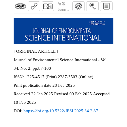
남동권 오존의 주/야간 연직 분포 특성: 2024
Journal of Environmental Science International.
[ ORIGINAL ARTICLE ]
Journal of Environmental Science International - Vol.
34, No. 2, pp.87-100
ISSN:
1225-4517 (Print) 2287-3503 (Online)
Print
publication date
28 Feb 2025
Received
22 Jan 2025
Revised
09 Feb 2025
Accepted
10 Feb 2025
DOI:
https://doi.org/10.5322/JESI.2025.34.2.87