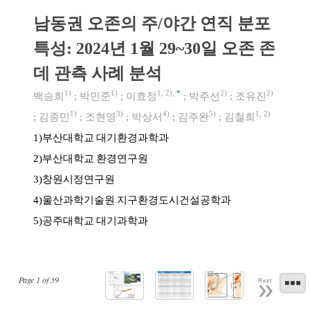
남동권 오존의 주/야간 연직 분포
특성: 2024년 1월 29~30일 오존 존
데 관측 사례 분석
1)
1)
1
,
2)
,
*
2)
2)
백승희
;
박민준
;
이효정
;
박주선
;
조유진
1)
3)
4)
5)
1
,
2)
;
김종민
;
조현영
;
박상서
;
김주완
;
김철희
부산대학교 대기환경과학과
1)
부산대학교 환경연구원
2)
창원시정연구원
3)
울산과학기술원 지구환경도시건설공학과
4)
공주대학교 대기과학과
5)
Page
1
of
39
Next